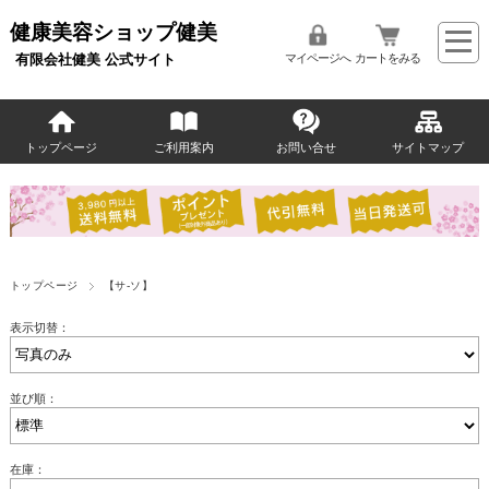
健康美容ショップ健美
有限会社健美 公式サイト
マイページへ
カートをみる
トップページ
ご利用案内
お問い合せ
サイトマップ
トップページ
【サ-ソ】
表示切替：
並び順：
在庫：