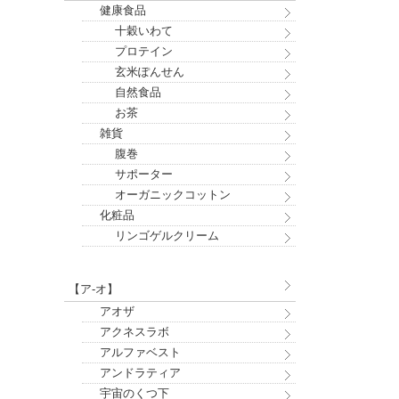
健康食品
十穀いわて
プロテイン
玄米ぽんせん
自然食品
お茶
雑貨
腹巻
サポーター
オーガニックコットン
化粧品
リンゴゲルクリーム
【ア-オ】
アオザ
アクネスラボ
アルファベスト
アンドラティア
宇宙のくつ下