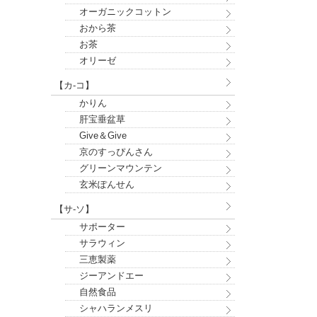
オーガニックコットン
おから茶
お茶
オリーゼ
【カ-コ】
かりん
肝宝垂盆草
Give＆Give
京のすっぴんさん
グリーンマウンテン
玄米ぽんせん
【サ-ソ】
サポーター
サラウィン
三恵製薬
ジーアンドエー
自然食品
シャハランメスリ