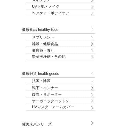
UV下地・メイク
ヘアケア・ボディケア
健康食品 healthy food
サプリメント
雑穀・健康食品
健康茶・青汁
野菜洗浄剤・その他
健康雑貨 health goods
抗菌・除菌
靴下・インナー
腹巻・サポーター
オーガニックコットン
UVマスク・アームカバー
健美未来シリーズ