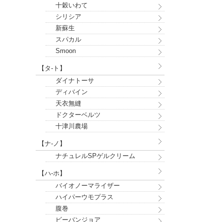
十穀いわて
シリシア
新蘇生
スパカル
Smoon
【タ-ト】
ダイナトーサ
ディバイン
天衣無縫
ドクターベルツ
十津川農場
【ナ-ノ】
ナチュレルSPゲルクリーム
【ハ-ホ】
バイオノーマライザー
ハイパーウモプラス
腹巻
ビーバンジョア