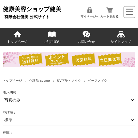
健康美容ショップ健美
有限会社健美 公式サイト
マイページへ
カートをみる
トップページ
ご利用案内
お問い合せ
サイトマップ
トップページ
化粧品 cosme
UV下地・メイク
ベースメイク
表示切替：
並び順：
在庫：