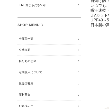
日焼け防
いつでも
LINEおともだち登録
吸汗速乾
UVカット
UPF40～
日本製の
SHOP MENU
全商品一覧
会社概要
私たちの使命
定期購入について
販売店募集
商材募集
お客様の声