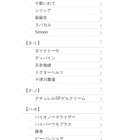
十穀いわて
シリシア
新蘇生
スパカル
Smoon
【タ-ト】
ダイナトーサ
ディバイン
天衣無縫
ドクターベルツ
十津川農場
【ナ-ノ】
ナチュレルSPゲルクリーム
【ハ-ホ】
バイオノーマライザー
ハイパーウモプラス
腹巻
ビーバンジョア