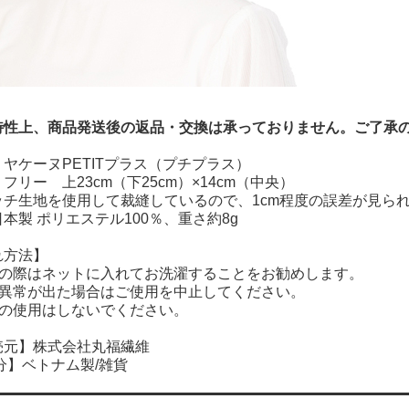
特性上、商品発送後の返品・交換は承っておりません。ご了承
ヤケーヌPETITプラス（プチプラス）
フリー 上23cm（下25cm）×14cm（中央）
ッチ生地を使用して裁縫しているので、1cm程度の誤差が見ら
本製 ポリエステル100％、重さ約8g
れ方法】
れの際はネットに入れてお洗濯することをお勧めします。
に異常が出た場合はご使用を中止してください。
外の使用はしないでください。
売元】株式会社丸福繊維
分】ベトナム製/雑貨