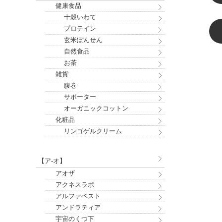
健康食品
十穀いわて
プロテイン
玄米ぽんせん
自然食品
お茶
雑貨
腹巻
サポーター
オーガニックコットン
化粧品
リンゴゲルクリーム
【ア-オ】
アオザ
アクネスラボ
アルファベスト
アンドラティア
宇宙のくつ下