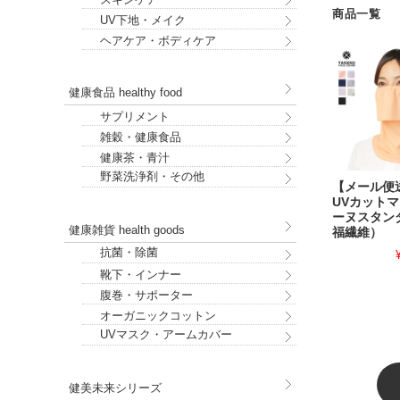
商品一覧
UV下地・メイク
ヘアケア・ボディケア
健康食品 healthy food
サプリメント
雑穀・健康食品
健康茶・青汁
野菜洗浄剤・その他
【メール便
UVカットマ
ーヌスタン
健康雑貨 health goods
福繊維）
抗菌・除菌
靴下・インナー
腹巻・サポーター
オーガニックコットン
UVマスク・アームカバー
健美未来シリーズ