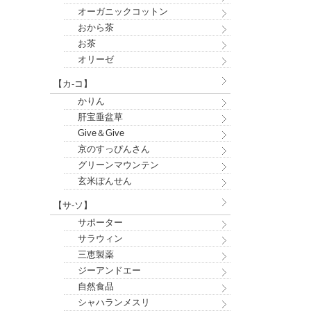
オーガニックコットン
おから茶
お茶
オリーゼ
【カ-コ】
かりん
肝宝垂盆草
Give＆Give
京のすっぴんさん
グリーンマウンテン
玄米ぽんせん
【サ-ソ】
サポーター
サラウィン
三恵製薬
ジーアンドエー
自然食品
シャハランメスリ