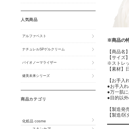
人気商品
アルファベスト
※商品の
ナチュレルSPゲルクリーム
【商品名】
【サイズ】
バイオノーマライザー
※ストレ
【素材】日
健美未来シリーズ
【お手入
●お手入
●万一肌
●目的以
商品カテゴリ
【製造発
【製造/区
化粧品 cosme
スキンケア