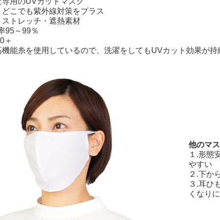
止専用のUVカットマスク
、どこでも紫外線対策をプラス
・ストレッチ・遮熱素材
率95～99％
50＋
高機能糸を使用しているので、洗濯をしてもUVカット効果が持
他のマス
１.形態
やすい
２.下か
３.耳ひ
くなりに